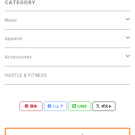
CATEGORY
Music
HASTLE & FITNESS
Apparel
Hats
Accessories
Tops
iPhone ケース
HASTLE & FITNESS
V-Neck T
Baby
モバイルバッテリー
保存
シェア
LINE
ポスト
Crew-Neck T
Kids
クッション
Women's T
Forever Living Young
ハンドタオル