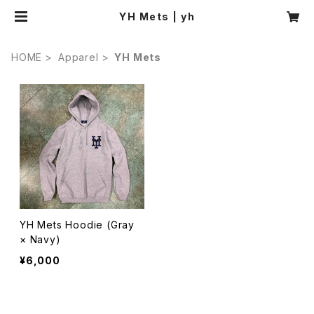
YH Mets | yh
HOME
Apparel
YH Mets
YH Mets Hoodie (Gray
× Navy)
¥6,000