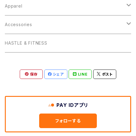
HASTLE & FITNESS
Apparel
Hats
Accessories
Tops
iPhone ケース
HASTLE & FITNESS
V-Neck T
Baby
モバイルバッテリー
保存
シェア
LINE
ポスト
Crew-Neck T
Kids
クッション
Women's T
Forever Living Young
ハンドタオル
PAY IDアプリ
Tank
V-Neck T
F.L.Y.
マグカップ
フォローする
Hoodie
Crew-Neck T
V-Neck T
Gym Time
トートバッグ