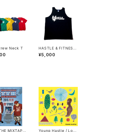
Crew Neck T
HASTLE & FITNESS
Tank Top (BLK × W
000
¥5,000
HT)
THE MIXTAPE
Young Hastle / Lov