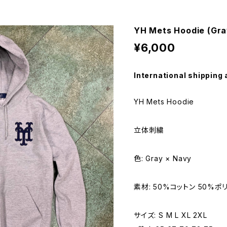
YH Mets Hoodie (Gra
¥6,000
International shipping 
YH Mets Hoodie
立体刺繍
色: Gray × Navy
素材: 50%コットン 50%ポ
サイズ: S M L XL 2XL