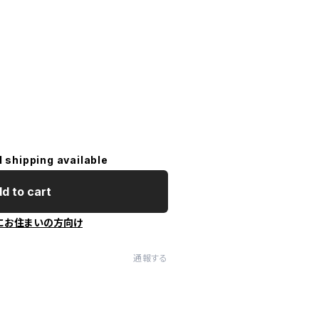
l shipping available
d to cart
にお住まいの方向け
通報する