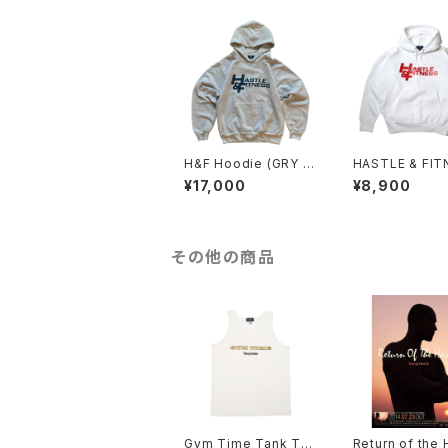
H&F Hoodie (GRY ×
HASTLE & FIT
NVY)
Hoodie (WHT 
¥17,000
¥8,900
D)
その他の商品
Gym Time Tank To
Return of the 