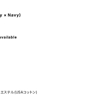
y × Navy)
available
リエステル(USAコットン)