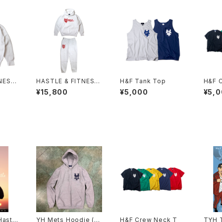
NESS
HASTLE & FITNESS
H&F Tank Top
H&F 
× RE
Hoodie & Sweat Pa
¥15,800
¥5,000
¥5,
nts (WHT × RED)
Hastl
YH Mets Hoodie (Gr
H&F Crew Neck T
TYH 