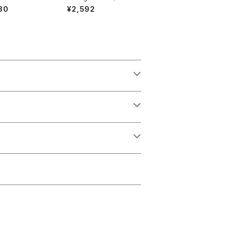
ー
e Hastle (CD) ステッ
80
¥2,592
カー&ヤンハスサイン入
りポスター付き