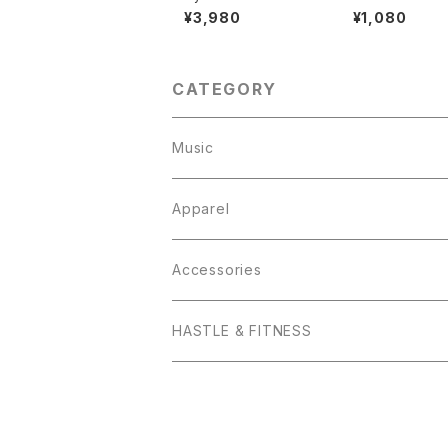
p (WHT)
e ポスター
¥3,980
¥1,080
CATEGORY
Music
HASTLE & FITNESS
Apparel
Hats
Accessories
Tops
iPhone ケース
HASTLE & FITNESS
V-Neck T
Baby
モバイルバッテリー
Crew-Neck T