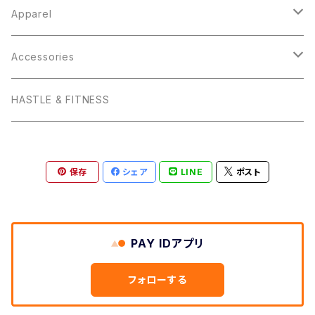
HASTLE & FITNESS
Apparel
Hats
Accessories
Tops
iPhone ケース
HASTLE & FITNESS
V-Neck T
Baby
モバイルバッテリー
保存
シェア
LINE
ポスト
Crew-Neck T
Kids
クッション
Women's T
Forever Living Young
ハンドタオル
PAY IDアプリ
Tank
V-Neck T
F.L.Y.
マグカップ
フォローする
Hoodie
Crew-Neck T
V-Neck T
Gym Time
トートバッグ