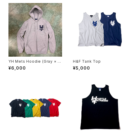
YH Mets Hoodie (Gray × N
H&F Tank Top
avy)
¥6,000
¥5,000