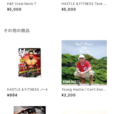
H&F Crew Neck T
HASTLE & FITNESS Tank T
op (BLK × WHT)
¥5,000
¥5,000
その他の商品
HASTLE & FITNESS ノート
Young Hastle / Can't Knoc
k The Hastle (CD)
¥884
¥2,200