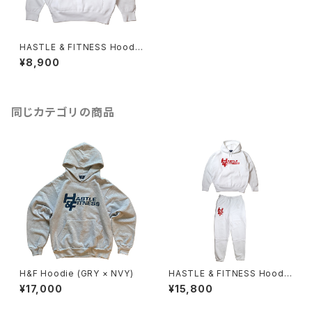
HASTLE & FITNESS Hoodi
e (WHT × RED)
¥8,900
同じカテゴリの商品
H&F Hoodie (GRY × NVY)
HASTLE & FITNESS Hoodi
e & Sweat Pants (WHT × R
¥17,000
¥15,800
ED)