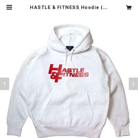
HASTLE & FITNESS Hoodie (W
HT × RED) | yh