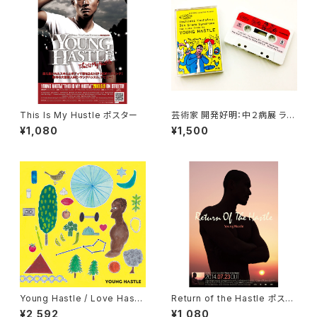
This Is My Hustle ポスター
芸術家 開発好明：中２病展 ラッ
プ音声ガイド by Young Hastl
¥1,080
¥1,500
e (カセットテープ)
Young Hastle / Love Hastl
Return of the Hastle ポスタ
e (CD) ステッカー&ヤンハスサ
ー
¥2,592
¥1,080