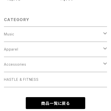
イン入りポスター付き
CATEGORY
Music
HASTLE & FITNESS
Apparel
Hats
Accessories
Tops
iPhone ケース
HASTLE & FITNESS
V-Neck T
Baby
モバイルバッテリー
商品一覧に戻る
Crew-Neck T
Kids
クッション