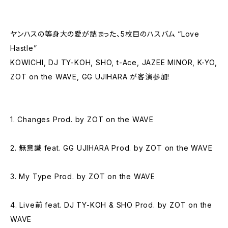
ヤンハスの等身大の愛が詰まった、5枚目のハスバム “Love
Hastle”
KOWICHI, DJ TY-KOH, SHO, t-Ace, JAZEE MINOR, K-YO,
ZOT on the WAVE, GG UJIHARA が客演参加!
1. Changes Prod. by ZOT on the WAVE
2. 無意識 feat. GG UJIHARA Prod. by ZOT on the WAVE
3. My Type Prod. by ZOT on the WAVE
4. Live前 feat. DJ TY-KOH & SHO Prod. by ZOT on the
WAVE