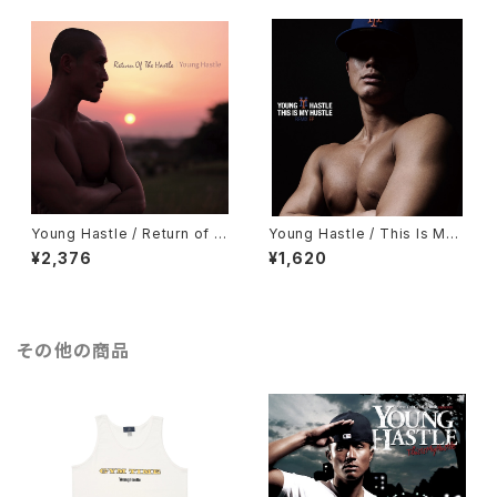
Young Hastle / Return of th
Young Hastle / This Is My
e Hastle (CD)
Hustle Remix EP (12inch レ
¥2,376
¥1,620
コード)
その他の商品