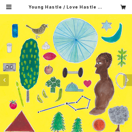
Young Hastle / Love Hastle (C
D) ステッカー&ヤンハスサイン入りポ
スター付き | yh