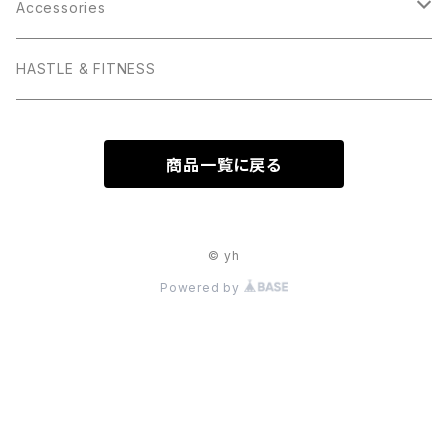
Hats
Accessories
Tops
iPhone ケース
HASTLE & FITNESS
V-Neck T
Baby
モバイルバッテリー
商品一覧に戻る
Crew-Neck T
Kids
クッション
Women's T
Forever Living Young
ハンドタオル
© yh
Powered by
Tank
V-Neck T
F.L.Y.
マグカップ
Hoodie
Crew-Neck T
V-Neck T
Gym Time
トートバッグ
Women's T
Crew-Neck T
V-Neck T
夏が好き
yh Mets