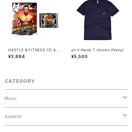
HASTLE & FITNESS CD & ノ
yh V-Neck T Unisex (Navy)
ート
¥3,884
¥5,500
CATEGORY
Music
HASTLE & FITNESS
Apparel